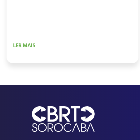
das avenidas General Carneiro e Armando
Pannunzio, com ligação às ruas Américo
Figueiredo e Benedito Ferreira Teles, até […]
LER MAIS