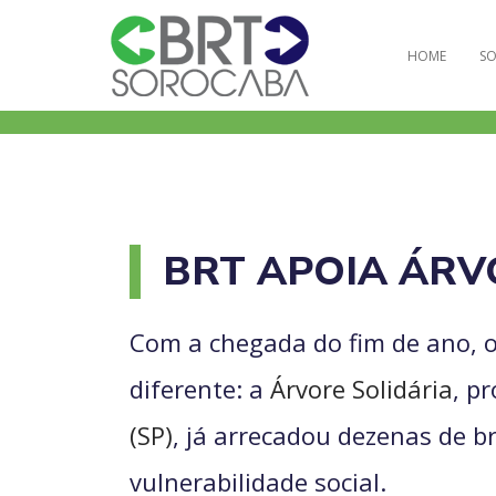
HOME
SO
BRT APOIA ÁRV
Com a chegada do fim de ano, o 
diferente: a
Árvore Solidária
, p
(SP)
, já arrecadou dezenas de b
vulnerabilidade social.