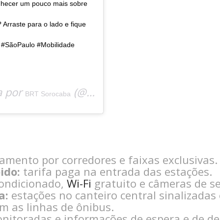
nhecer um pouco mais sobre
 Arraste para o lado e fique
a #SãoPaulo #Mobilidade
a por
(@brtsorocaba) em
BRT Sorocaba
21 de Mai, 201
amento por corredores e faixas exclusivas.
ido:
tarifa paga na entrada das estações.
condicionado,
Wi-Fi
gratuito e câmeras de s
a:
estações no canteiro central sinalizadas 
m as linhas de ônibus.
nitoradas e informações de espera e de d