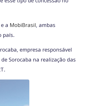
e esse tipo de concessão no
 e a
MobiBrasil
, ambas
 país.
orocaba, empresa responsável
 de Sorocaba na realização das
T.