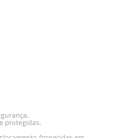
9 às 7:02 PDT
egurança.
e protegidas.
eslocamento fornecidas em