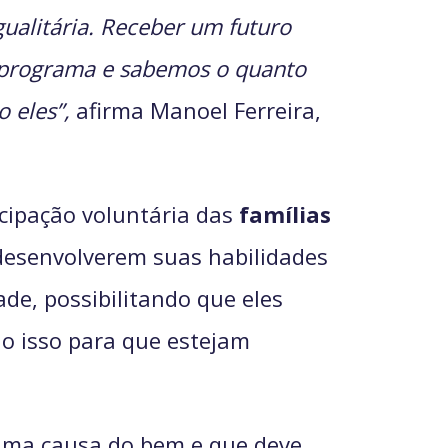
gualitária. Receber um futuro
e programa e sabemos o quanto
o eles”,
afirma Manoel Ferreira,
cipação voluntária das
famílias
desenvolverem suas habilidades
ade, possibilitando que eles
o isso para que estejam
 uma causa do bem e que deve