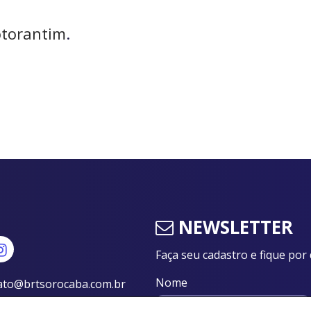
otorantim
.
NEWSLETTER
Faça seu cadastro e fique por 
Nome
ato@brtsorocaba.com.br