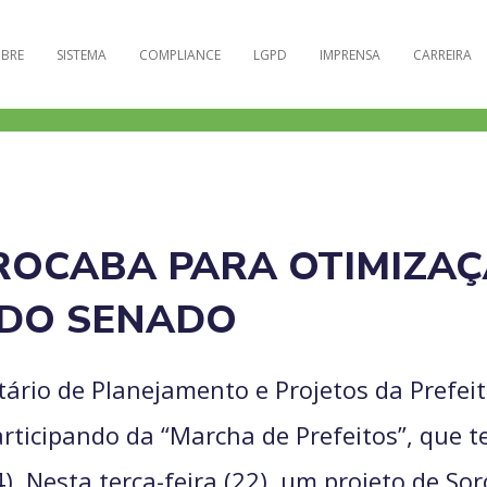
BRE
SISTEMA
COMPLIANCE
LGPD
IMPRENSA
CARREIRA
ROCABA PARA OTIMIZAÇ
 DO SENADO
etário de Planejamento e Projetos da Prefei
articipando da “Marcha de Prefeitos”, que t
4). Nesta terça-feira (22), um projeto de S