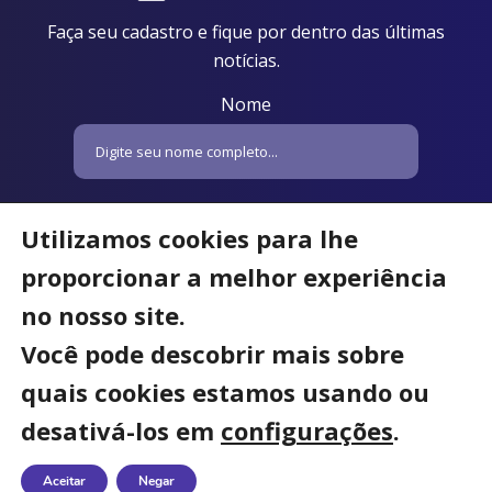
Faça seu cadastro e fique por dentro das últimas
notícias.
Nome
Email
Utilizamos cookies para lhe
proporcionar a melhor experiência
no nosso site.
Você pode descobrir mais sobre
quais cookies estamos usando ou
desativá-los em
configurações
.
Desenvolvido por
Meow Digital.
Aceitar
Negar